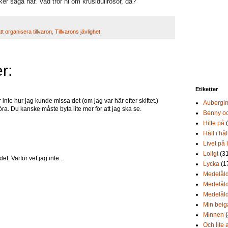
öker säga här.
Vad tror ni om krusidullrosor, då?
t organisera tillvaron
,
Tillvarons jävlighet
r:
Etiketter
år inte hur jag kunde missa det (om jag var här efter skiftet.)
Aubergi
ra. Du kanske måste byta lite mer för att jag ska se.
Benny oc
Hitte på
Håll i hål
Livet på 
Loligt
(3
t. Varför vet jag inte...
Lycka
(1
Medelåld
Medelåld
Medelåld
Min beig
Minnen
Och lite 