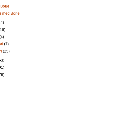
 Börje
as med Börje
24)
(16)
(4)
ari
(7)
ri
(25)
63)
91)
76)