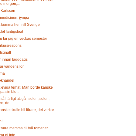
je morgon,...
 Karlsson
 medicinen: jympa
t komma hem till Sverige
det färdigslöat
u tar jag en veckas semester
arkursrespons
lsgnäll
r innan läggdags
är världens lön
rna
okhandel
t eviga temat: Man borde kanske
pa sin blo...
 så härligt att gå i solen, solen,
en, de...
nske skulle bli lärare, det verkar
o!
 vara mamma till två romaner
rar ni inte