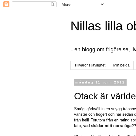
Nillas lilla
- en blogg om frigörelse, l
Tillvarons jävlighet
Min beiga
måndag 11 juni 2012
Otack är världe
Smög igårkväll in en snygg träpanel
vänster och höger) och har sedan de
från hell! Förutom från en raring s
lala, vad skådar mitt norra öga??