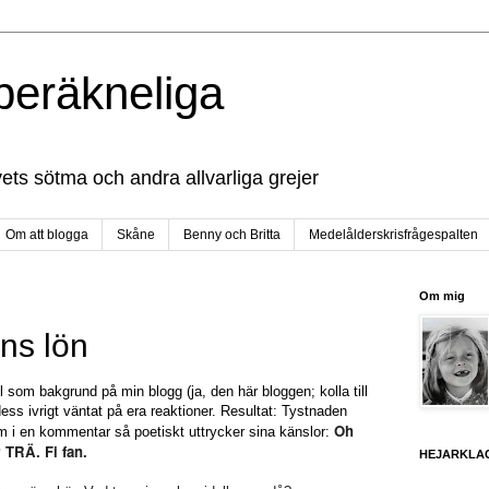
 oberäkneliga
ivets sötma och andra allvarliga grejer
Om att blogga
Skåne
Benny och Britta
Medelålderskrisfrågespalten
Om mig
ns lön
 som bakgrund på min blogg (ja, den här bloggen; kolla till
ss ivrigt väntat på era reaktioner. Resultat: Tystnaden
Oh
om i en kommentar så poetiskt uttrycker sina känslor:
 TRÄ. Fi fan.
HEJARKLA