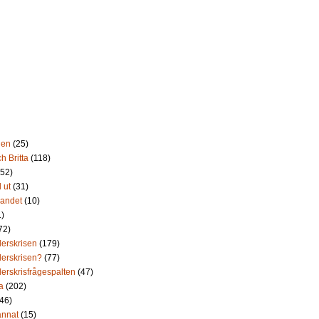
nen
(25)
h Britta
(118)
(52)
l ut
(31)
landet
(10)
1)
72)
erskrisen
(179)
erskrisen?
(77)
erskrisfrågespalten
(47)
a
(202)
(46)
annat
(15)