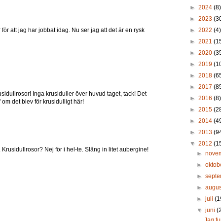
►
2024
(8)
►
2023
(3
 för att jag har jobbat idag. Nu ser jag att det är en rysk
►
2022
(4)
►
2021
(1
►
2020
(3
►
2019
(1
►
2018
(6
►
2017
(8
rusidullrosor! Inga krusiduller över huvud taget, tack! Det
►
2016
(8)
 om det blev för krusidulligt här!
►
2015
(2
►
2014
(4
►
2013
(9
▼
2012
(1
Krusidullrosor? Nej för i hel-te. Släng in litet aubergine!
►
nove
►
oktob
►
sept
►
augus
►
juli
(1
▼
juni
(
Jag f