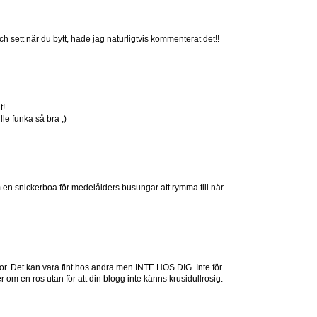
 sett när du bytt, hade jag naturligtvis kommenterat det!!
t!
lle funka så bra ;)
 en snickerboa för medelålders busungar att rymma till när
or. Det kan vara fint hos andra men INTE HOS DIG. Inte för
er om en ros utan för att din blogg inte känns krusidullrosig.