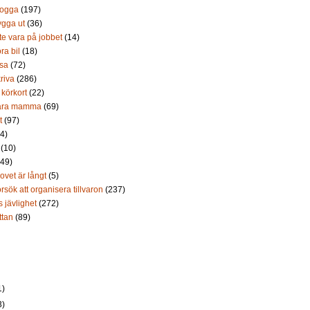
logga
(197)
ygga ut
(36)
te vara på jobbet
(14)
ra bil
(18)
äsa
(72)
riva
(286)
 körkort
(22)
vara mamma
(69)
t
(97)
(4)
(10)
149)
vet är långt
(5)
rsök att organisera tillvaron
(237)
s jävlighet
(272)
ttan
(89)
1)
3)