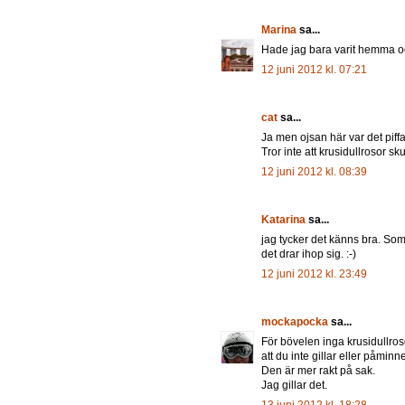
Marina
sa...
Hade jag bara varit hemma och
12 juni 2012 kl. 07:21
cat
sa...
Ja men ojsan här var det piffa
Tror inte att krusidullrosor sku
12 juni 2012 kl. 08:39
Katarina
sa...
jag tycker det känns bra. Som
det drar ihop sig. :-)
12 juni 2012 kl. 23:49
mockapocka
sa...
För bövelen inga krusidullros
att du inte gillar eller påminn
Den är mer rakt på sak.
Jag gillar det.