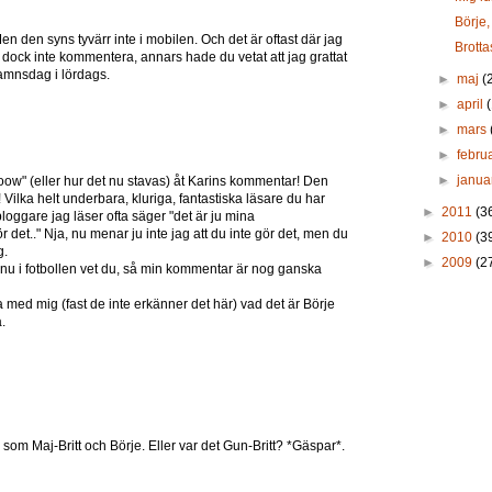
Börje,
n den syns tyvärr inte i mobilen. Och det är oftast där jag
Brott
 dock inte kommentera, annars hade du vetat att jag grattat
namnsdag i lördags.
►
maj
(
►
april
►
mars
►
febru
►
janua
w" (eller hur det nu stavas) åt Karins kommentar! Den
! Vilka helt underbara, kluriga, fantastiska läsare du har
►
2011
(3
loggare jag läser ofta säger "det är ju mina
det.." Nja, nu menar ju inte jag att du inte gör det, men du
►
2010
(3
g.
►
2009
(2
k nu i fotbollen vet du, så min kommentar är nog ganska
a med mig (fast de inte erkänner det här) vad det är Börje
a.
te som Maj-Britt och Börje. Eller var det Gun-Britt? *Gäspar*.