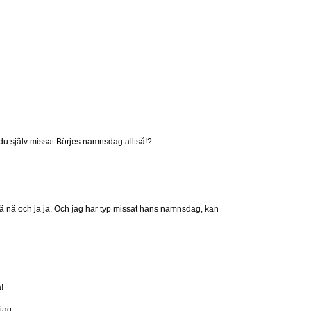
du själv missat Börjes namnsdag alltså!?
 nä nä och ja ja. Och jag har typ missat hans namnsdag, kan
!
jag.