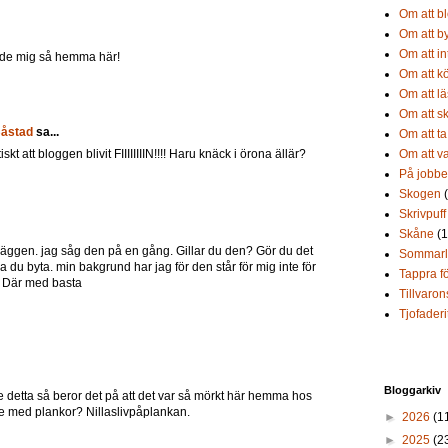
Om att b
Om att b
Om att in
ände mig så hemma här!
Om att kö
Om att l
Om att sk
Båstad
sa...
Om att ta
 att bloggen blivit FIIIIIIIIN!!!! Haru knäck i örona ällär?
Om att 
På jobbe
Skogen
Skrivpuff
Skåne
(
äväggen. jag såg den på en gång. Gillar du den? Gör du det
Sommarlo
 du byta. min bakgrund har jag för den står för mig inte för
Tappra fö
n. Där med basta
Tillvaron
Tjofaderi
Bloggarkiv
se detta så beror det på att det var så mörkt här hemma hos
e med plankor? Nillaslivpåplankan.
►
2026
(1
►
2025
(2