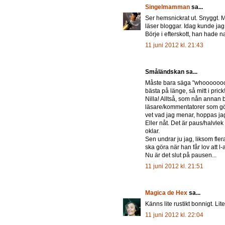
Singelmamman
sa...
Ser hemsnickrat ut. Snyggt. Me
läser bloggar. Idag kunde jag
Börje i efterskott, han hade 
11 juni 2012 kl. 21:43
Småländskan sa...
Måste bara säga "whoooooooo
bästa på länge, så mitt i prick
Nilla! Alltså, som nån annan b
läsare/kommentatorer som gör 
vet vad jag menar, hoppas ja
Eller nåt. Det är paus/halvle
oklar.
Sen undrar ju jag, liksom fler
ska göra när han får lov att l-
Nu är det slut på pausen...
11 juni 2012 kl. 21:51
Magica de Hex
sa...
Känns lite rustikt bonnigt. Li
11 juni 2012 kl. 22:04