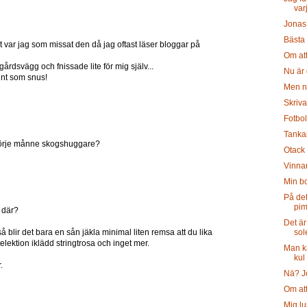
var
Jonas
Bästa
t var jag som missat den då jag oftast läser bloggar på
Om at
gårdsvägg och fnissade lite för mig själv...
Nu är 
Fint som snus!
Men n
Skriv
Fotbol
Tanka
r Börje månne skogshuggare?
Otack 
Vinna
Min b
På de
pim
 där?
Det är
 blir det bara en sån jäkla minimal liten remsa att du lika
sol
lektion iklädd stringtrosa och inget mer.
Man ka
kul
.
Nä? J
Om att
Mig lu