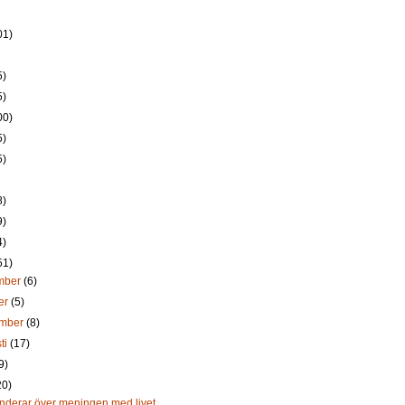
01)
5)
5)
00)
5)
5)
8)
9)
4)
51)
mber
(6)
er
(5)
ember
(8)
ti
(17)
9)
20)
underar över meningen med livet